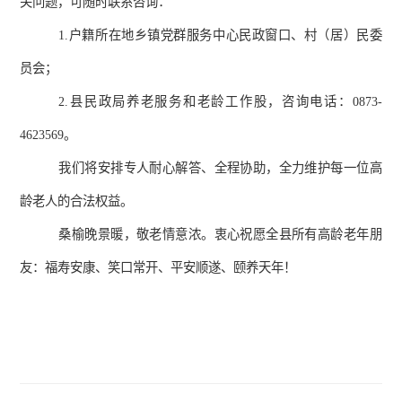
关问题，可随时联系咨询：
1.
户籍所在地乡镇党群服务中心民政窗口、村（居）民委
员会；
2.
县民政局养老服务和老龄工作股，咨询电话：
0873-
4623569
。
我们将安排专人耐心解答、全程协助，全力维护每一位高
龄老人的合法权益。
桑榆晚景暖，敬老情意浓。衷心祝愿全县所有高龄老年朋
友：福寿安康、笑口常开、平安顺遂、颐养天年！