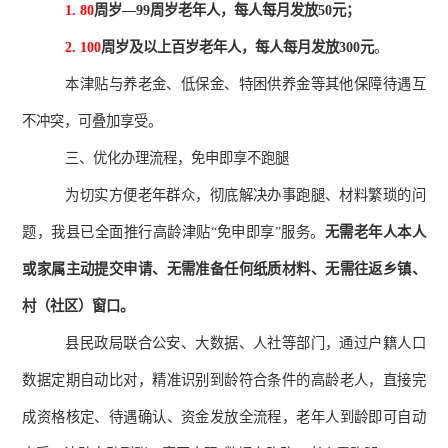
1. 80
周岁
—99
周岁老年人，每人每月发放
50
元；
2. 100
周岁及以上百岁老年人，每人每月发放
300
元
。
本津贴与养老金、低保金、特困供养金等其他保障待遇互
不冲突，可叠加享受。
三、优化办理流程，免申即享不跑腿
为切实方便老年群众，彻底解决办事跑腿、材料繁琐的问
题，我县已全面推行高龄津贴
“
免申即享
”
服务。
无需老年人本人
或家属主动提交申请、无需准备任何纸质材料、无需往返乡镇、
村（社区）窗口。
县民政局联合公安、大数据、人社等部门，通过户籍人口
数据定期自动比对，精准识别到龄符合条件的高龄老人，直接完
成资格核定、待遇确认、资金发放全流程，老年人到龄即可自动