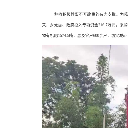
种植积极性离不开政策的有力支撑。为
来，乡党委、政府投入专项资金
216.7
万元，采购
物有机肥
1574.5
吨，惠及农户
600
余户，切实减轻