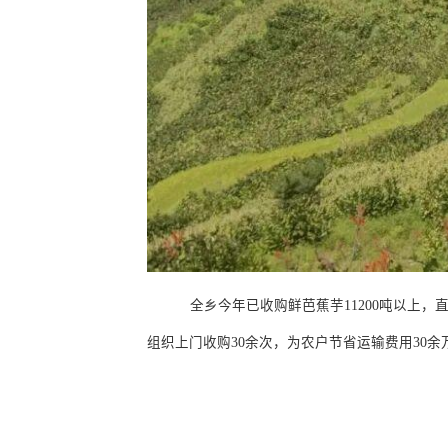
全乡今年已收购鲜芭蕉芋
11200
吨以上，
组织上门收购
30
余次，为农户节省运输费用
30
余