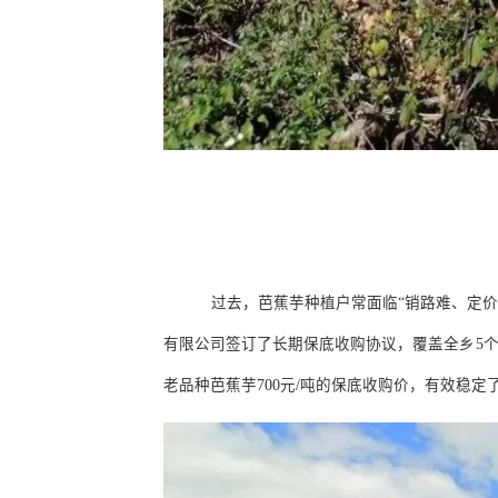
过去，芭蕉芋种植户常面临
“
销路难、定
有限公司签订了长期保底收购协议，覆盖全乡
5
老品种芭蕉芋
700
元
/
吨的保底收购价，有效稳定