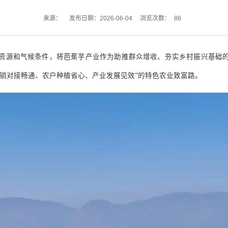
86
来源：
发布日期：2026-06-04
浏览次数：
资源和气候条件，将芭蕉芋产业作为助推群众增收、夯实乡村振兴基础
销对接畅通、农户种植省心、产业发展见效
”
的特色农业致富路。