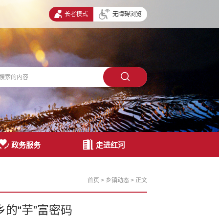
长者模式
无障碍浏览
政务服务
走进红河
首页
>
乡镇动态
>
正文
乡的“芋”富密码