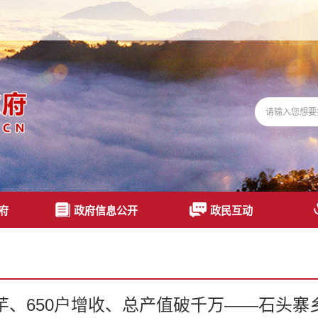
府
政府信息公开
政民互动
蕉芋、650户增收、总产值破千万——石头寨