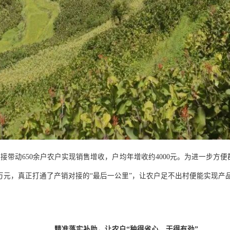
直接带动
650
余户农户实现销售增收，户均年增收约
4000
元。为进一步方便
万元，真正打通了产销对接的
“
最后一公里
”
，让农户足不出村便能实现产
精准落实补助，让农户
“
种得省心、干得有劲
”