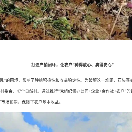
打通产销闭环，让农户
“
种得放心、卖得安心
”
价乱
”
的困境，影响了种植积极性和收益稳定性。为破解这一难题，石头寨
个村委会、
47
个自然村。通过推行
“
党组织领办公司
+
企业
+
合作社
+
农户
”
的
了市场预期，保障了农户基本收益。