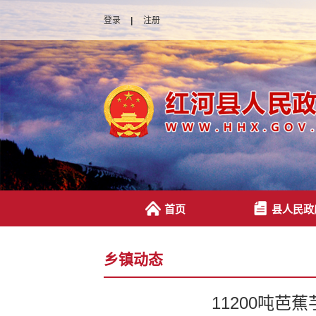
登录
|
注册
首页
县人民政
乡镇动态
11200吨芭