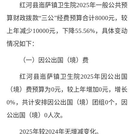
红河县迤萨镇卫生院
2025
年
一般公共预
算财政拨款
“
三公
”
经费
预
算
合计
8000
元，较
上年
减少
10000
元，
下降
55.56
%
，具体变动
情况如下：
（一）
因公出国（境）费
红河县迤萨镇卫生院
2025
年
因公出国
（境）费
预算为
0
元，较上年
增加
0
元，
增长
0
%
，共计安排因公出国（境）团组
0
个，因
公出国（境）
0
人次
。
2025年较2024年无
增减变化。