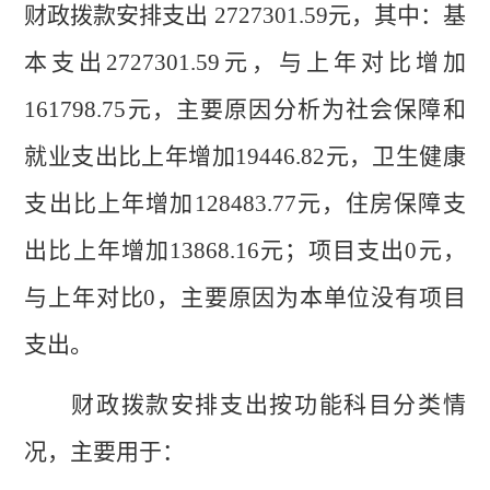
财政拨款
安排支出
2727301.59
元，其中
：
基
本支出
2727301.59
元
，与上年对比
增加
161798.75元
，
主要原因分析
为
社会保障和
就业支出
比上年增加
19446.82
元，卫生健康
支出比上年增加
128483.77
元，住房保障支
出比上年增加
13868.16
元；
项目支出
0
元
，
与上年对比
0
，
主要原因为本单位没有项目
支出。
财政拨款安排支出按功能科目分类情
况，主
要用于
：