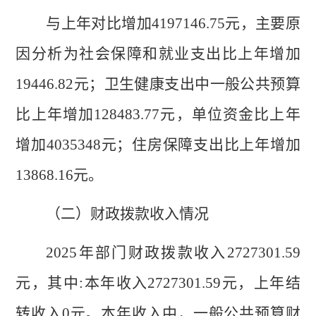
与上年对比
增
加
4197146.75
元
，
主要原
因分析
为
社会保障和就业支出
比上年增
加
19446.82
元
；
卫生健康支出中一般公共预算
比上年增
加
128483.77
元，
单位资金比上年
增
加
4035348
元；
住房保障支出比上年增
加
13868.16
元。
（二）财政拨款收入情况
2025
年部门财政拨款收入
2727301.59
元，其中
:
本年收入
2727301.59
元，上年结
转
收入
0
元。本年收入中，一般公共预算财