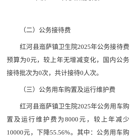
（二）
公务接待费
红河县迤萨镇卫生院
2025
年
公务接待费
预算
为
0
元，较上年
无增减变化
，国内公务
接待批次为
0
次，共计接待
0
人次
。
（三）
公务用车购置及运行维护费
红河县迤萨镇卫生院
2025
年公务用车购
置及运行维护费
为
8000
元，较上年
减少
10000
元，
下降
55.56
%
。
其中：公务用车购