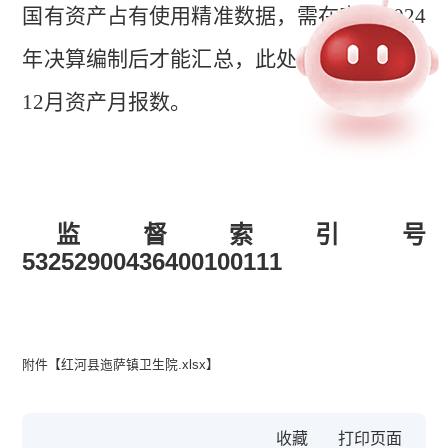
国有资产占有使用精准数据，需在完成
202
4
年决算编制后才能汇总，此处公开为
202
4
年
1
2
月资产月报数。
监督索引号
53252900436400100111
附件【
红河县迤萨镇卫生院.xlsx
】
收藏