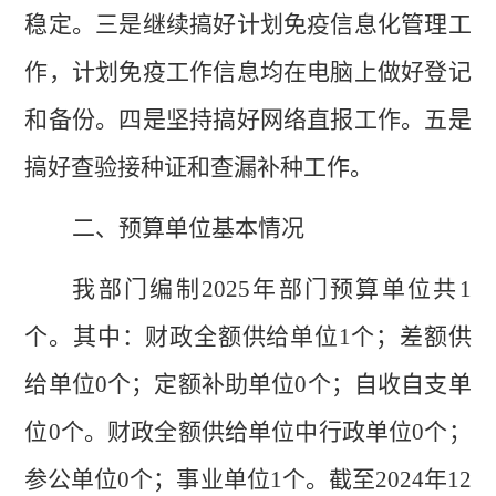
稳定。三是继续搞好计划免疫信息化管理工
作，计划免疫工作信息均在电脑上做好登记
和备份。四是坚持搞好网络直报工作。五是
搞好查验接种证和查漏补种工作
。
二、预算单位基本情况
我部门编制
2025
年部门预算单位共
1
个。其中：财政
全额
供给单位
1
个；
差额
供
给单位
0
个；
定额补助
单位
0
个；自收自支单
位
0
个。财政
全额
供给单位中行政单位
0
个；
参公单位
0
个；事业单位
1
个。截至
2024
年
12