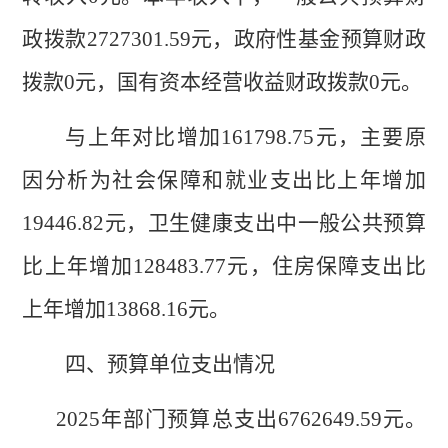
政拨款
2727301.59
元，政府性基金
预算
财政
拨款
0
元，国有资本经营
收益
财政拨款
0
元。
与上年对比
增加
161798.75元
，
主要原
因分析
为
社会保障和就业支出
比上年增加
19446.82
元
，
卫生健康支出
中一般公共预算
比上年增加
128483.77
元
，
住房保障支出比
上年增加
13868.16
元。
四、
预算单位支出情况
2025
年部门预算总支出
6762649.59
元。