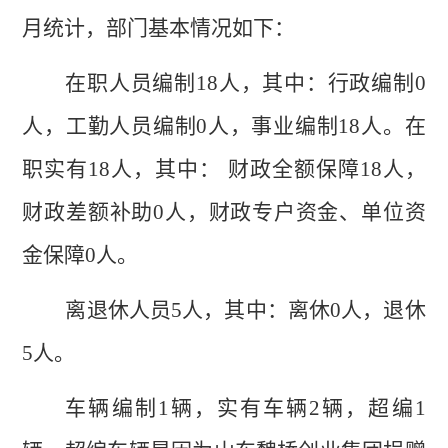
月统计，部门基本情况如下：
在职人员编制
18
人，其中：行政编制
0
人，
工勤人员编制
0
人
，
事业编制
18
人。在
职实有
18
人，其中：
财政
全额保障
18
人，
财政
差额补助
0
人，
财政专户资金、单位资
金保障
0
人。
离退休人员
5
人，其中：离休
0
人，退休
5
人。
车辆编制
1
辆，实有车辆
2
辆，超编
1