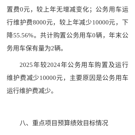
置费
0
元，较上年
无增减变化
；公务用车运
行维护费
8000
元，较上年
减少
10000
元，
下
降
55.56
%
。共计购置公务用车
0
辆，年末公
务用车保有量为
2
辆。
2025
年较
2024
年公务用车购置及运行
维护费减少
10000
元，主要原因是公务用车
运行维护费减少。
八、重点项目预算绩效目标情况