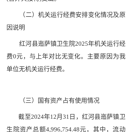
（二）机关运行经费安排
变化情况及原
因说明
红河县迤萨镇卫生院
2025
年
机关运行经
费
0元，与上年对比无变化。主要原因为我
单位无
机关运行经费
。
（三）
国有资产占
有使用
情况
截至
202
4
年
12
月
31
日，
红河县迤萨镇卫
生院
资产总额
4,996,754.48
元，其中，流动