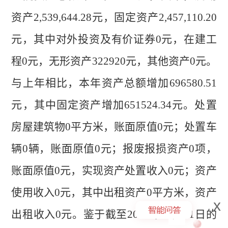
资产
2,539,644.28
元，固定资产
2,457,110.20
元
，
其中
对外投资及有价证券
0
元，在建工
程
0
元，无形资产
322920
元，其他资产
0
元。
与上年相比，本年资产总额增加
696580.51
元，其中固定资产增加
651524.34
元。处置
房屋建筑物
0
平方米，账面原值
0
元；处置车
辆
0
辆，账面原值
0
元；报废报损资产
0
项，
账面原值
0
元，实现资产处置收入
0
元；资产
使用收入
0
元，其中出租资产
0
平方米，资产
x
出租收入
0
元。鉴于截至
202
4
年
12
月
31
日的