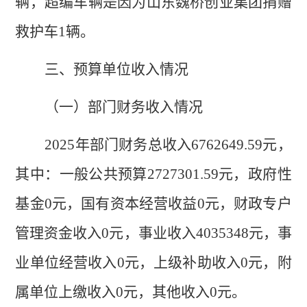
辆
，
超编车辆是因为山东魏桥创业集团捐赠
救护车
1
辆。
三、预算单位收入情况
（一）部门财务收入情况
2025
年部门财务总收入
6762649.59
元，
其中：一般公共预算
2727301.59
元，政府性
基金
0
元，国有资本经营
收益
0
元，
财政专户
管理资金收入
0
元
，
事业收入
4035348
元，事
业单位经营收入
0
元
，上级补助收入
0
元
，附
属单位上缴收入
0
元，其他收入
0
元。