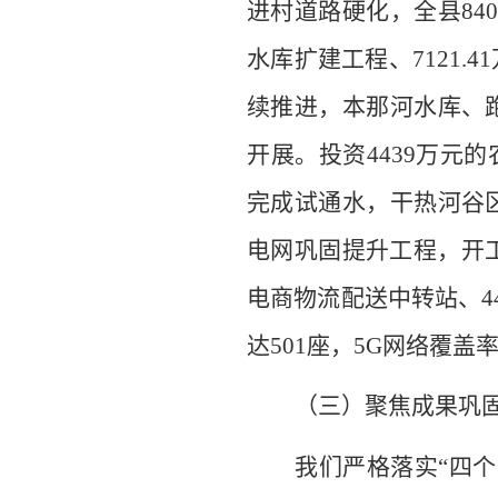
进村道路硬化
，
全县
84
水库扩建工程
、
7121.41
续推进
，
本那河水库、
开展
。
投资
4439
万元
的
完成试通水，
干热河谷
电网巩固提升工程，开
电商物流配送中转站
、
4
达
501
座，
5G
网络覆盖
（三）
聚焦成果巩
我们严格落实
“
四个