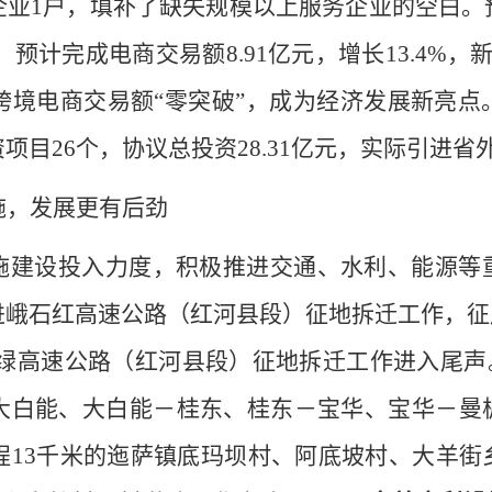
企业
1
户，填补了缺失规模以上服务
企业
的空白。
。
预计完成电商交易额
8.
91
亿元，增长
1
3.4
%
，
跨境电商交易额
“
零突破
”
，成为经济发展新亮点
资项目
26
个，协议总投资
28.31
亿元，实际引进省
施，发展更有后劲
施建设投入力度，积极推进交通、水利、能源等
进峨石红高速公路（红河县段）征地拆迁工作，
征
绿高速公路（红河县段）征地拆迁工作进入
尾声
大白能
、
大白能－
桂东
、
桂东－
宝华、
宝华－曼
程
13
千米
的
迤萨镇底
玛
坝村、阿底坡村、
大羊街