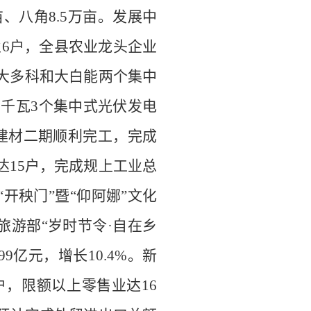
亩、
八角
8.5
万亩
。
发展中
业
6
户
，全县农业龙头企业
大多科和大白能两
个
集中
万千瓦
3
个集中式
光伏发电
建材二期顺利完工
，
完成
达
15
户，
完成规上工业总
“
开秧门
”
暨
“
仰阿娜
”
文化
旅游部
“
岁时节令
·
自在乡
99
亿元，增长
10.4
%
。新
户，限额以上零
售
业达
16