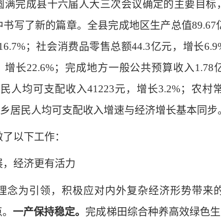
圆满
完成县十六届人大
三
次会议确定的主要目标
中书写了新的篇章。全县完成地区生产总值
89.67
16.7
%
；
社会消费品零售总额
4
4.3
亿元，增长
6.
9
，增长
22.6%
；
完成地方一般公共预算收入
1.
7
8
民人均可支配收入
41223
元，增长
3.2%
；农村
乡居民人均可支配收入增速与经济增长基本同步
做了以下工作：
展
，
经济更有活力
理念为引领，积极应对内外复杂经济形势带来
点。
一产保持稳定。
完成梯田综合种养高效绿色生