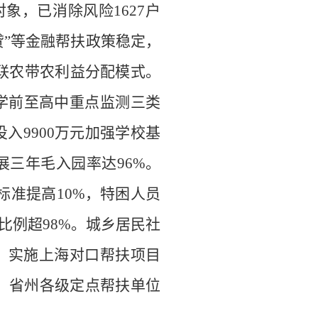
对象，已消除风险
16
27
户
贷
”
等金融帮扶政策稳定，
联农带农利益分配模式
。
学前至高中重点监测三类
投入
9900
万元
加强学校基
展三年毛入园率达
96%
。
标准提高
10%
，特困人员
比例超
98%
。城乡居民社
，实施上海对口帮扶项目
、省州各级
定点帮扶单位