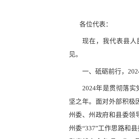
各位代表：
现在，我代表县人
见。
一、砥砺前行，
2
2024
年是贯彻落实
坚之年。面对外部积极
州委、州政府和县委领
州委
“337”
工作思路
和
县