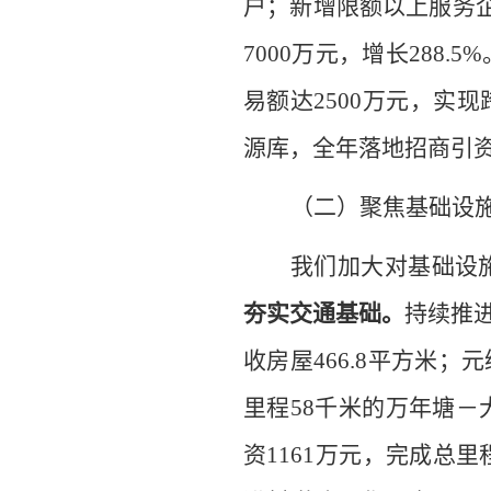
户；新增限额以上
服务
7000
万元，增长
288.
5
%
易额
达
2500
万元，实现
源库，全年落地招商引
（二）聚焦基础设
我们加大对基础设
夯实交通基础。
持续推
收房屋
466.8
平方米
；
元
里程
58
千米的
万年塘
－
资
1161
万元，完成总里