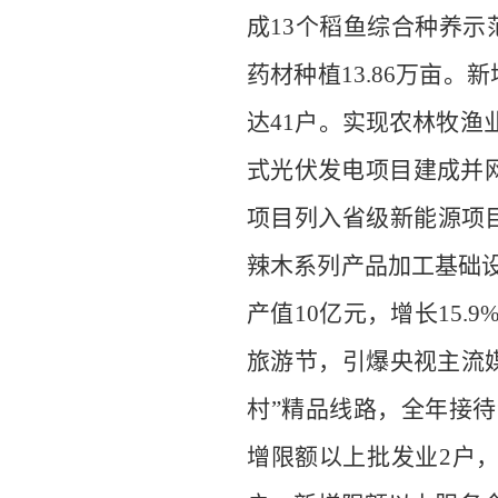
成
13
个稻鱼综合种养示
药材种植
13.8
6
万亩。新
达
41
户
。
实现农
林
牧渔
式光伏
发电项目
建成并
项目列入省
级
新能源项
辣木系列产品加工基础
产值
10
亿元，增长
15.9
旅游节，
引爆央视主流
村
”
精品线路，
全年接待
增限额以上批发业
2
户