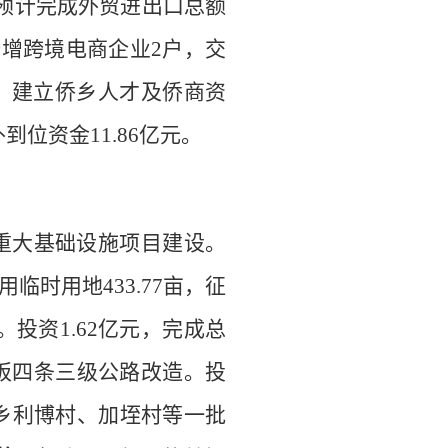
预计完成外贸进出口总额
新增跨境电商企业
2
户，
交
。建立侨乡人才及侨商资
外到位资金
11.86
亿元。
重大基础设施项目建设。
用
临时用地
4
33.77
亩，征
。投资
1.62
亿元
，
完成总
板四条
三级公路改造
。
投
乡利博村、
加垤村
等一批