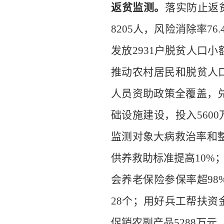
返贫监测。
落实防止返
8
205
人，风险消除率
7
6.
发放
2
931
户脱贫人口小
推动农村居民和脱贫人
人员资助政策全覆盖，
础设施建设
，
投入
5600
监测对象大病救治率和
供养救助标准提高
10%
会养老保险参保率超
98
28
个
；
用好兵
工
帮扶资
促销农副产品
5
288
万元