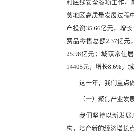
和底线安全各项工作，
贫地区高质量发展过程
产投资
35.
66
亿元，增长
费品零售总额
2.37
亿元
25.
9
8
亿元
；
城镇常住居
14405
元，增长
8.
6
%
，城
这一年，我们重点
（一）聚焦
产业发
我们坚持以新发展
构，培育新的经济增长