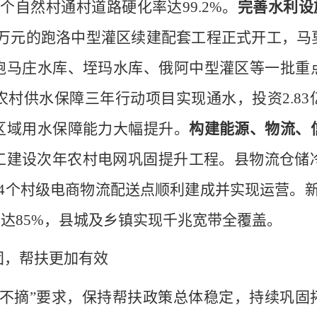
0
个自然村通村道路硬化率达
99.2%
。
完善水利设
万元的
跑洛中型灌区续建配套工程正式开工，马
跑马庄水库、垤玛水库
、
俄阿中型灌区
等一批重
农村供水保障三年行动项目
实现通水
，
投资
2.83
区域用水保障能力大幅提升。
构建能源、物流、
工建设
次
年农村电网巩固提升工程。县物流仓储
4
个村级电商物流配送点顺利建成
并
实现运营。
率达
85%
，县城及乡镇实现千兆宽带全覆盖。
固
，
帮扶更加有效
不摘
”
要求，保持帮扶政策总体稳定，持续巩固