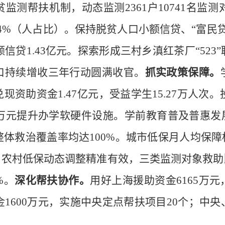
贫监测帮扶机制，动态监测
23
61
户
10
741
名监测
4
%
（人占比）。保持脱贫人口小额信贷、
“
富民
额信贷
1.
43
亿元。探索形成
三村乡滇红茶厂
“523”
口持续增收三年行动圆满收官
。
抓实政策保障
。
兑现
资助资金
1.4
7
亿
元，受益学生
15.27
万人次。
万元
提升办学软硬件设施
。学前教育普及普惠发
整体救治覆盖率均达
100%
。城市低保月人均保障
；农村低保动态调整精准有效，三类监测对象救助
%
。
深化
帮扶
协作
。
用好上海援助资金
6165
万元
金
1600
万元，实施
中央定点
帮扶项目
20
个
；
中央
。