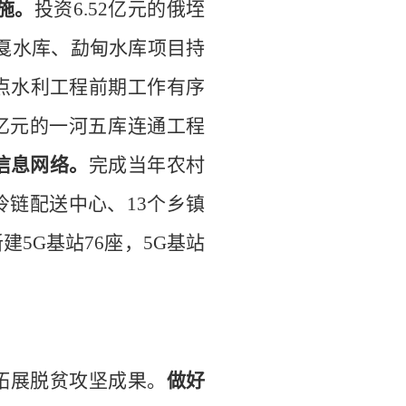
施。
投资
6.52
亿元的
俄垤
戛水库
、
勐甸水库
项目持
点水利工程前期工作
有序
亿元的
一河五库连通工程
信息网络。
完成
当
年农村
冷链配送中心
、
13
个乡镇
新建
5G
基站
76
座，
5G
基站
拓展脱贫攻坚成果。
做好