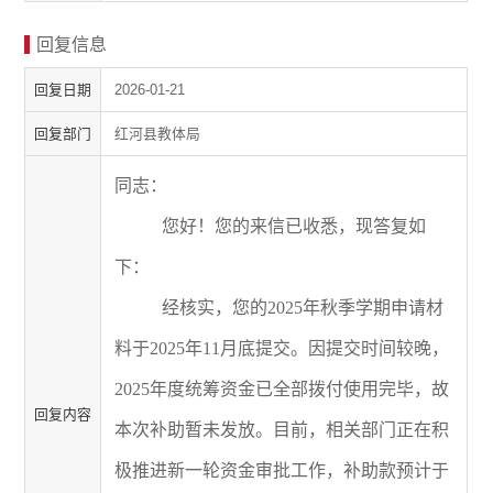
回复信息
回复日期
2026-01-21
回复部门
红河县教体局
同志
：
您好！您
的来信
已收悉
，
现
答复如
下
：
经核实，您的
2025
年秋季学期申请材
料于
2025
年
11
月底提交。因提交时间较晚，
2025
年度统筹资金已全部拨付使用完毕，故
回复内容
本次补助暂未发放。目前，相关部门正在积
极推进新一轮资金审批工作，补助款预计于